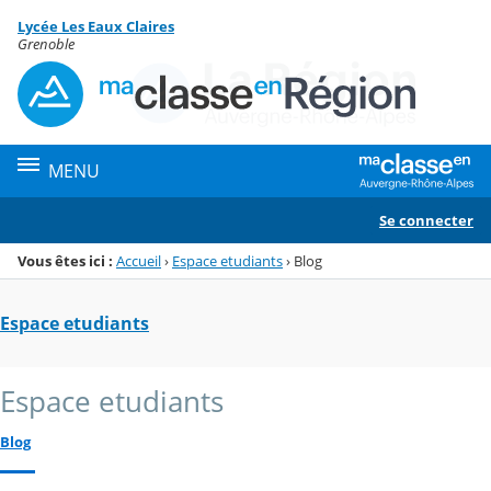
Panneau de gestion des cookies
Lycée Les Eaux Claires
Menu de la rubrique
Contenu
Grenoble
MENU
Se connecter
Vous êtes ici :
Accueil
›
Espace etudiants
›
Blog
Espace etudiants
Espace etudiants
Blog