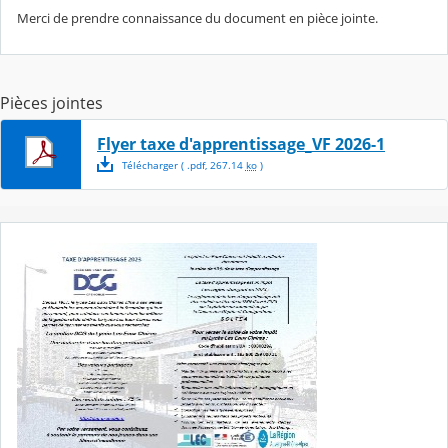
Merci de prendre connaissance du document en pièce jointe.
Pièces jointes
Flyer taxe d'apprentissage_VF 2026-1
Télécharger
( .
pdf
,
267.14
ko
)