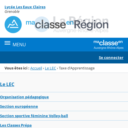
Panneau de gestion des cookies
Lycée Les Eaux Claires
Menu de la rubrique
Contenu
Grenoble
MENU
Se connecter
Vous êtes ici :
Accueil
›
Le LEC
›
Taxe d'Apprentissage
Le LEC
Organisation pédagogique
Section européenne
Section sportive féminine Volley-ball
Les Classes Prépa