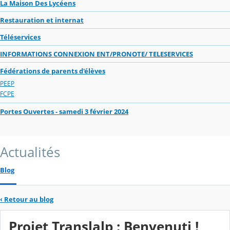
La Maison Des Lycéens
Restauration et internat
Téléservices
INFORMATIONS CONNEXION ENT/PRONOTE/ TELESERVICES
Fédérations de parents d'élèves
PEEP
FCPE
Portes Ouvertes - samedi 3 février 2024
Actualités
Blog
‹
Retour au blog
Projet Translalp : Benvenuti !