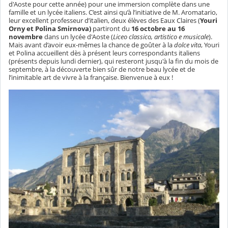
d'Aoste pour cette année) pour une immersion complète dans une
famille et un lycée italiens. C’est ainsi qu’à l’initiative de M. Aromatario,
leur excellent professeur d’italien, deux élèves des Eaux Claires (
Youri
Orny et Polina Smirnova)
partiront du
16 octobre au 16
novembre
dans un lycée d'Aoste (
Liceo classico, artistico e musicale
).
Mais av
ant d’avoir eux-mêmes la chance de goûter à la
dolce vita
,
Youri
et Polina accueillent dès à présent leurs correspondants italiens
(présents depuis lundi dernier), qui resteront jusqu'à la fin du mois de
septembre, à la découverte bien sûr de notre beau lycée et de
l’inimitable art de vivre à la française. Bienvenue à eux !