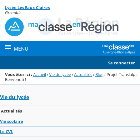
Panneau de gestion des cookies
Lycée Les Eaux Claires
Menu de la rubrique
Contenu
Grenoble
MENU
Se connecter
Vous êtes ici :
Accueil
›
Vie du lycée
›
Actualités
›
Blog
›
Projet Translalp :
Benvenuti !
Vie du lycée
Actualités
Vie scolaire
Le CVL