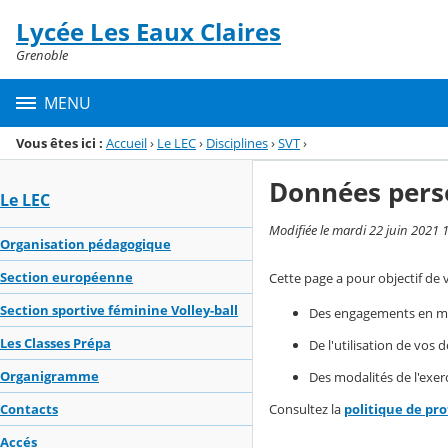
Panneau de gestion des cookies
Lycée Les Eaux Claires
Menu de la rubrique
Contenu
Grenoble
MENU
Vous êtes ici :
Accueil
›
Le LEC
›
Disciplines
›
SVT
›
Données pers
Le LEC
Modifiée le mardi 22 juin 2021 
Organisation pédagogique
Section européenne
Cette page a pour objectif de 
Section sportive féminine Volley-ball
Des engagements en mat
Les Classes Prépa
De l'utilisation de vos
Organigramme
Des modalités de l'exerc
Consultez la
politique de pr
Contacts
Accés